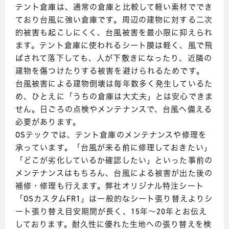
テント倉庫は、通常の倉庫と比較して軽い素材ででき
ており台風に強い倉庫です。周辺の建物に対する二次
的被害も起こしにくく、台風被害を最小限に抑えられ
ます。テント倉庫に使われるシート膜は軽く、風で飛
ばされて落下しても、人が下敷きになったり、近隣の
建物を傷つけたりする被害を避けられるためです。
台風被害による建物倒壊は毎年数多く発生しているた
め、ひとえに「うちの倉庫は大丈夫」とは安心できま
せん。日ごろの点検やメンテナンスで、台風へ備える
必要があります。
OSテックでは、テント倉庫のメンテナンスや修理を
承っています。「台風が来る前に修理しておきたい」
「どこが劣化しているか確認したい」といった事前の
メンテナンスはもちろん、台風による被害が出た後の
補修・修理も行えます。弊社オリジナル特注シート
「OSカスタムFR1」は一般的なシート張り替えよりシ
ート張り替え目安期間が長く、15年～20年とお伝え
しております。耐久性に優れた生地への張り替えを検