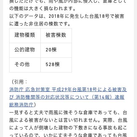
損しただけでも、雨や風が内部に侵入し、倉庫として
の機能は大きく損なわれます。
以下のデータは、2018年に発生した台風18号で被害
に遭った非住居の棟数です。
建物種類
被害棟数
公的建物
20棟
その他
528棟
（引用：
消防庁 応急対策室 平成29年台風第18号による被害及
び 消防機関等の対応状況等について（第14報）速報
総務消防庁
）
一見すると丈夫で雨風に強そうな倉庫であっても、台
風による被害がないとは言い切れません。実際、台風
によって人が倒壊した建物の下敷きになる事故も起こ
っているので、いかに丈夫そうな倉庫であっても台風