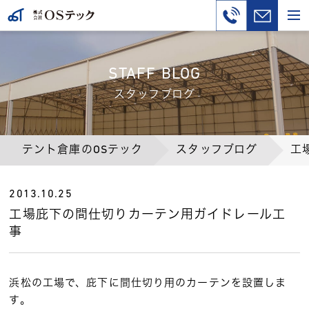
STAFF BLOG
スタッフブログ
テント倉庫のOSテック
スタッフブログ
工
2013.10.25
工場庇下の間仕切りカーテン用ガイドレール工
事
浜松の工場で、庇下に間仕切り用のカーテンを設置しま
す。