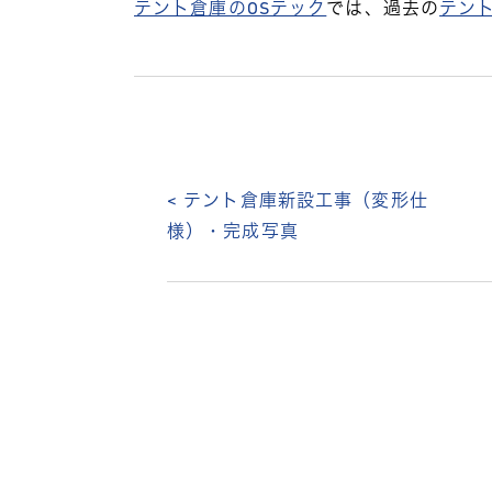
テント倉庫のOSテック
では、過去の
テン
< テント倉庫新設工事（変形仕
様）・完成写真