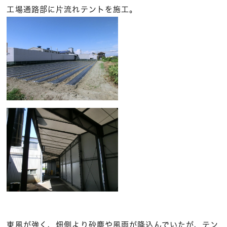
工場通路部に片流れテントを施工。
東風が強く、畑側より砂塵や風雨が降込んでいたが、テン