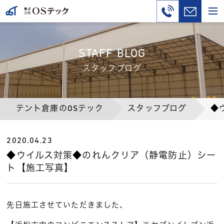
STAFF BLOG
スタッフブログ
テント倉庫のOSテック
スタッフブログ
◆
2020.04.23
◆ウイルス対策◆のれんクリア（静電防止）シー
ト【施工写真】
先日施工させていただきました、