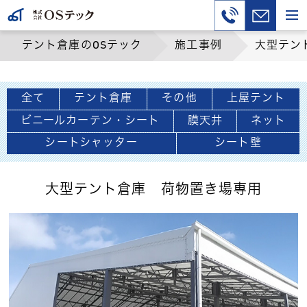
テント倉庫のOSテック
施工事例
大型テン
全て
テント倉庫
その他
上屋テント
ビニールカーテン・シート
膜天井
ネット
シートシャッター
シート壁
大型テント倉庫 荷物置き場専用