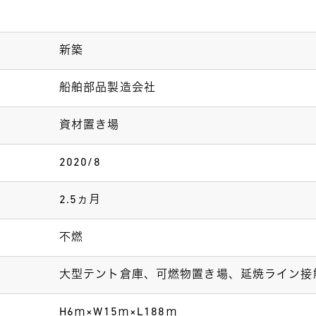
新築
船舶部品製造会社
資材置き場
2020/8
2.5ヵ月
不燃
大型テント倉庫、可燃物置き場、延焼ライン接
H6ⅿ×W15ⅿ×L188ⅿ