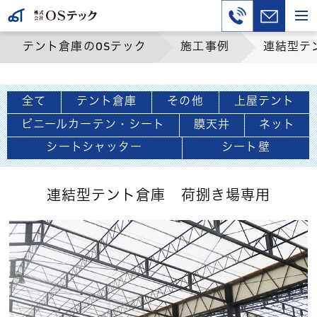
テント倉庫のOSテック
施工事例
連結型テ
全て
テント倉庫
その他
上屋テント
ビニールカーテン・シート
膜天井
ネット
シートシャッター
シート壁
連結型テント倉庫 荷捌き場専用