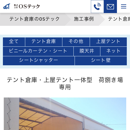
テント倉庫のOSテック
施工事例
テント倉
全て
テント倉庫
その他
上屋テント
ビニールカーテン・シート
膜天井
ネット
シートシャッター
シート壁
テント倉庫・上屋テント一体型 荷捌き場
専用