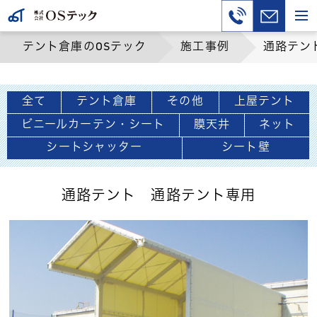
テント倉庫のOSテック
施工事例
通路テン
全て
テント倉庫
その他
上屋テント
ビニールカーテン・シート
膜天井
ネット
シートシャッター
シート壁
通路テント 通路テント専用