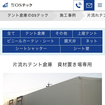
テント倉庫のOSテック
施工事例
片流れテ
全て
テント倉庫
その他
上屋テント
ビニールカーテン・シート
膜天井
ネット
シートシャッター
シート壁
片流れテント倉庫 資材置き場専用