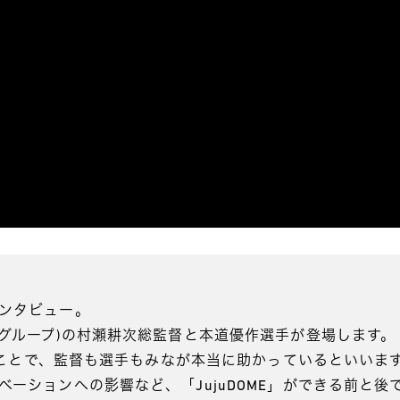
ンタビュー。
々グループ)の村瀬耕次総監督と本道優作選手が登場します。
きたことで、監督も選手もみなが本当に助かっているといい
ーションへの影響など、「JujuDOME」ができる前と