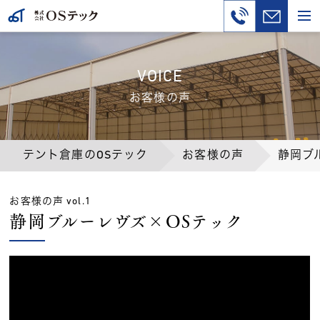
VOICE
お客様の声
テント倉庫のOSテック
お客様の声
静岡ブ
お客様の声 vol.1
静岡ブルーレヴズ×OSテック