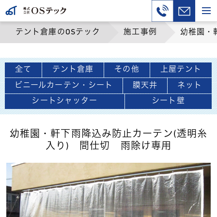
テント倉庫のOSテック
施工事例
幼稚園・
全て
テント倉庫
その他
上屋テント
ビニールカーテン・シート
膜天井
ネット
シートシャッター
シート壁
幼稚園・軒下雨降込み防止カーテン(透明糸
入り) 間仕切 雨除け専用