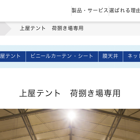
製品・サービス
選ばれる理
上屋テント 荷捌き場専用
上屋テント
ビニールカーテン・シート
膜天井
ネッ
上屋テント 荷捌き場専用