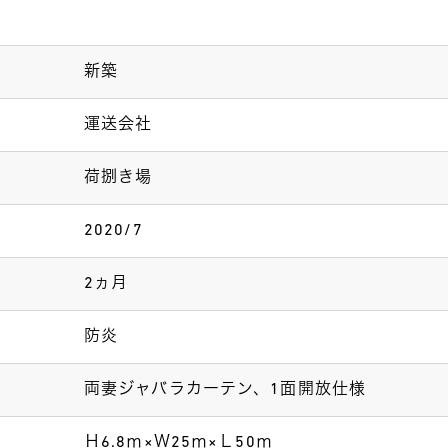
新築
運送会社
荷捌き場
2020/7
2ヵ月
防炎
両妻ジャバラカーテン、1面開放仕様
Ｈ6.8ⅿ×Ｗ25ⅿ×Ｌ50ⅿ