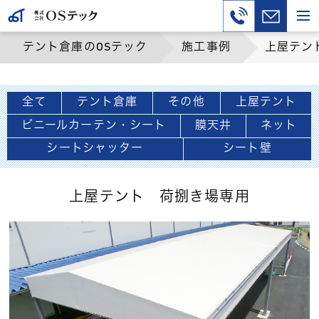
テント倉庫のOSテック
施工事例
上屋テン
全て
テント倉庫
その他
上屋テント
ビニールカーテン・シート
膜天井
ネット
シートシャッター
シート壁
上屋テント 荷捌き場専用