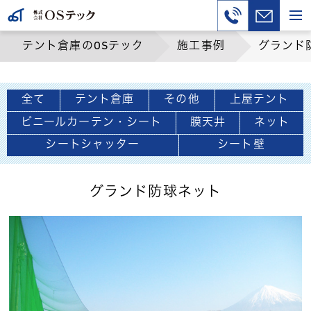
テント倉庫のOSテック
施工事例
グランド
全て
テント倉庫
その他
上屋テント
ビニールカーテン・シート
膜天井
ネット
シートシャッター
シート壁
グランド防球ネット