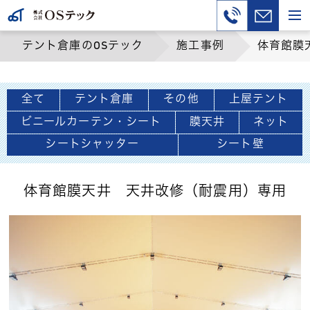
テント倉庫のOSテック
施工事例
体育館膜
全て
テント倉庫
その他
上屋テント
ビニールカーテン・シート
膜天井
ネット
シートシャッター
シート壁
体育館膜天井 天井改修（耐震用）専用