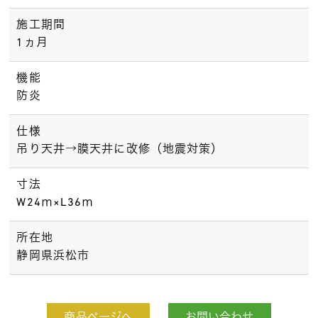
施工期間
1ヵ月
機能
防炎
仕様
吊り天井→膜天井に改修（地震対策）
寸法
W24ⅿ×L36ⅿ
所在地
静岡県浜松市